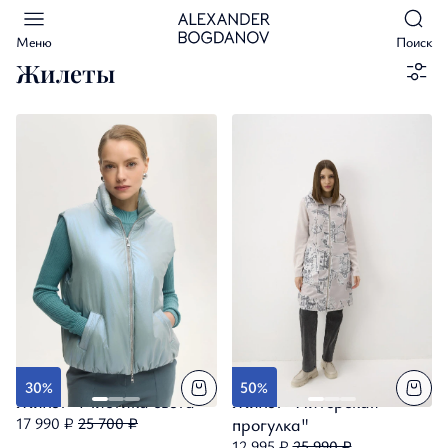
Меню
Поиск
Жилеты
30%
50%
Жилет "Мистика света"
Жилет "Питерская
17 990 ₽
25 700 ₽
прогулка"
12 995 ₽
25 990 ₽