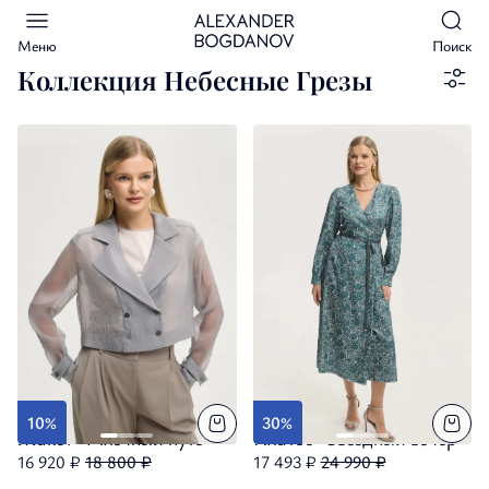
Меню
Поиск
Коллекция Небесные Грезы
10%
30%
Жакет "Млечный путь"
Платье "Звёздный вечер"
16 920 ₽
18 800 ₽
17 493 ₽
24 990 ₽