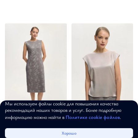
Мы используем файлы cookie для повышения качества
30%
10%
рекомендаций наших товаров и услуг. Более подробную
Платье-футляр "Звёздный
Топ "Звёздный вечер"
информацию можно найти в
Политике cookie файлов
.
вечер"
12 582 ₽
13 980 ₽
22 029 ₽
31 470 ₽
Каталог
Избранное
Корзина
Войти
Хорошо