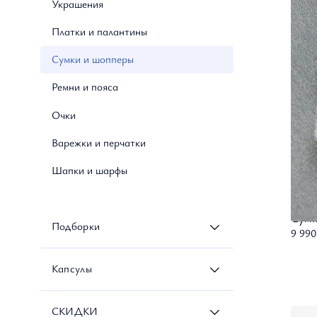
Украшения
Джинсы
Платки и палантины
Брюки
Сумки и шопперы
Джемперы и свитеры
Ремни и пояса
Платья и комбинезоны
Очки
Юбки
Варежки и перчатки
Толстовки
Шапки и шарфы
Жакеты и жилеты
Топы
Сумк
Подборки
9 990
Верхняя одежда
Коллекция Небесные Грезы
Трикотаж
Пальто
Капсулы
Коллекция Дыхание Цветов
Бомберы
Брюки утепленные
Капсула недели
СКИДКИ
Коллекция Созвездие Невы