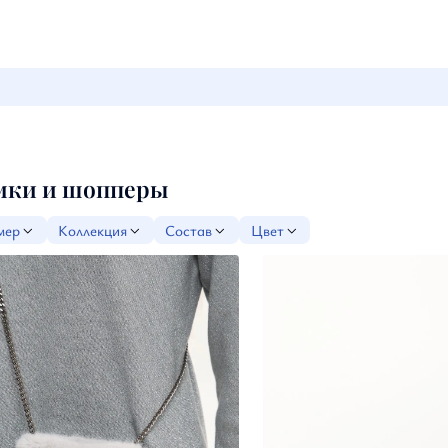
мки и шопперы
мер
Коллекция
Состав
Цвет
б/р
Базовые модели
Полиэстер
бежевый
Осень-Зима 2025-26
серый
голубой