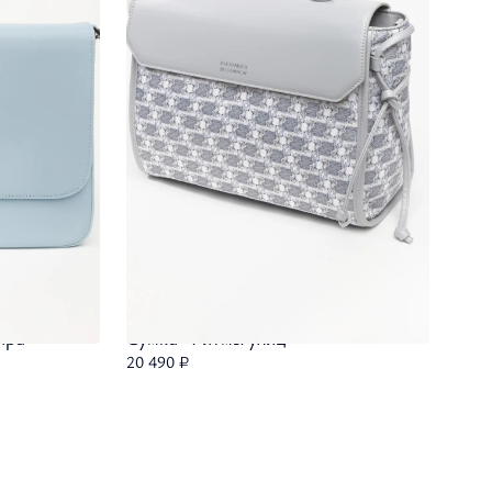
Кардиганы
Толстовки
Трикотаж
ира"
Сумка "Ритмы улиц"
20 490 ₽