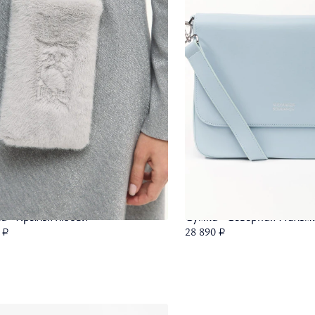
а "Крылья любви"
Сумка "Северная Пальм
 ₽
28 890 ₽