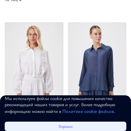
Мы используем файлы cookie для повышения качества
рекомендаций наших товаров и услуг. Более подробную
Блузон на пуговицах
Блузка "Лунный сапфир"
информацию можно найти в
Политике cookie файлов
.
"Белый сад"
18 870 ₽
22 830 ₽
Каталог
Избранное
Корзина
Войти
Хорошо