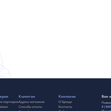
ерам
Клиентам
Компании
Вам 
м партнерам
Адреса магазинов
О бренде
Позвони
йзинг
Способы оплаты
Контакты
8 (800
Или на