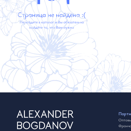
Страница не найдена :(
Перейдите в каталог и Вы обязательно
найдёте то, что Вам нужно
Партн
Оптовы
Франча