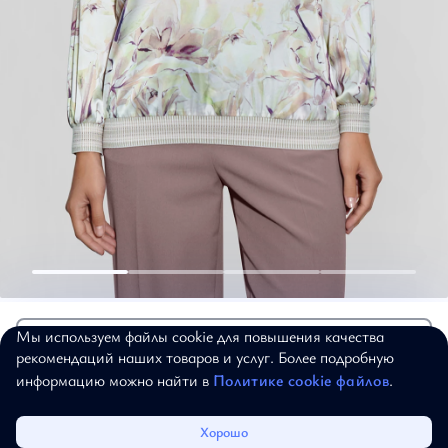
Рубашки и блузки
11 193 ₽
15 990 ₽
Блузон
Мы используем файлы cookie для повышения качества
Добавить в корзину
рекомендаций наших товаров и услуг. Более подробную
"Прикосновение нежности"
информацию можно найти в
Политике cookie файлов
.
Артикул:
19-02-053
42
44
46
48
50
52
54
56
Каталог
Избранное
Корзина
Войти
Хорошо