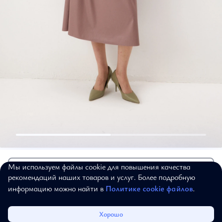
Платки и палантины
10 392 ₽
12 990 ₽
Платок
Мы используем файлы cookie для повышения качества
Добавить в корзину
рекомендаций наших товаров и услуг. Более подробную
"Тонкие аккорды"
информацию можно найти в
Политике cookie файлов
.
Артикул:
18-09-209
130х130
Каталог
Избранное
Корзина
Войти
Хорошо