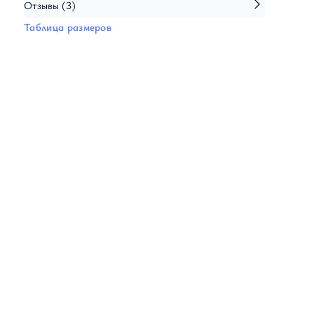
Кардиганы
Отзывы
(3)
Толстовки
Таблица размеров
Трикотаж