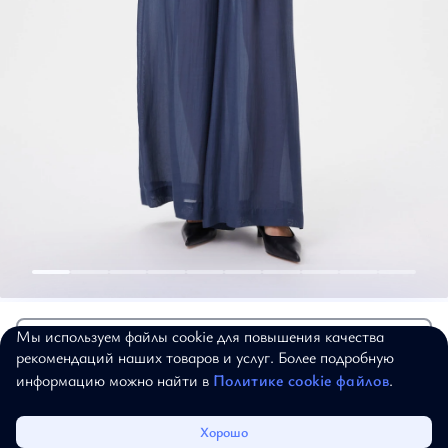
Брюки
19 380 ₽
Брюки
Мы используем файлы cookie для повышения качества
Добавить в корзину
рекомендаций наших товаров и услуг. Более подробную
"Лунный сапфир"
информацию можно найти в
Политике cookie файлов
.
Артикул:
21-11-305
Таблица размеров
Каталог
Избранное
Корзина
Войти
Хорошо
Рост
Размер