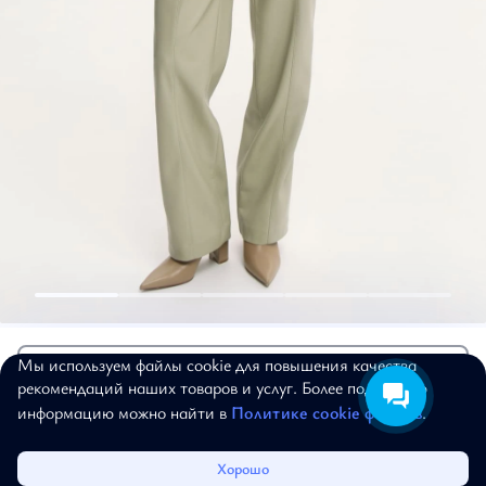
Брюки
12 579 ₽
17 970 ₽
Брюки
Мы используем файлы cookie для повышения качества
Добавить в корзину
рекомендаций наших товаров и услуг. Более подробную
"Лунный эвкалипт"
информацию можно найти в
Политике cookie файлов
.
Артикул:
20-05-136
Таблица размеров
Каталог
Избранное
Корзина
Войти
Хорошо
Рост
Размер