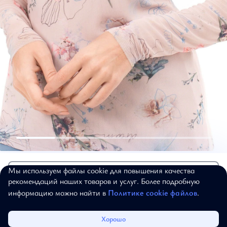
Футболки и лонгсливы
6 594 ₽
10 990 ₽
Лонгслив
Мы используем файлы cookie для повышения качества
Добавить в корзину
рекомендаций наших товаров и услуг. Более подробную
"Романтика приключений"
информацию можно найти в
Политике cookie файлов
.
Артикул:
19-05-123
40
42
44
46
48
50
52
Каталог
Избранное
Корзина
Войти
Хорошо