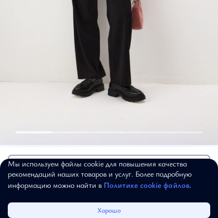
Брюки
7 495 ₽
14 990 ₽
Брюки черные
Мы используем файлы cookie для повышения качества
Добавить в корзину
рекомендаций наших товаров и услуг. Более подробную
Артикул:
18-03-063
информацию можно найти в
Политике cookie файлов
.
40
42
44
46
48
50
52
54
Таблица размеров
Каталог
Избранное
Корзина
Войти
Хорошо