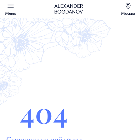
Меню
Москва
404
Страница не найдена :