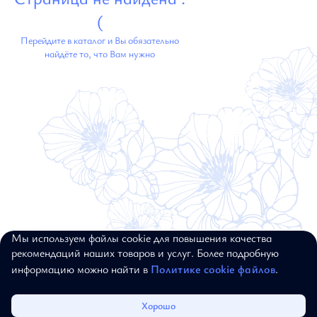
(
Перейдите в каталог и Вы обязательно
найдёте то, что Вам нужно
Мы используем файлы cookie для повышения качества
© 2017–2026, ALEXANDER BOGDANOV.
рекомендаций наших товаров и услуг. Более подробную
ВСЕ ПРАВА ЗАЩИЩЕНЫ
информацию можно найти в
Политике cookie файлов
.
Каталог
Избранное
Корзина
Войти
Хорошо