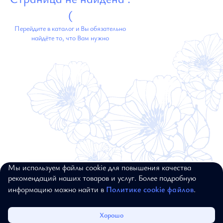
(
Перейдите в каталог и Вы обязательно
найдёте то, что Вам нужно
Мы используем файлы cookie для повышения качества
© 2017–2026, ALEXANDER BOGDANOV.
рекомендаций наших товаров и услуг. Более подробную
ВСЕ ПРАВА ЗАЩИЩЕНЫ
информацию можно найти в
Политике cookie файлов
.
Каталог
Избранное
Корзина
Войти
Хорошо