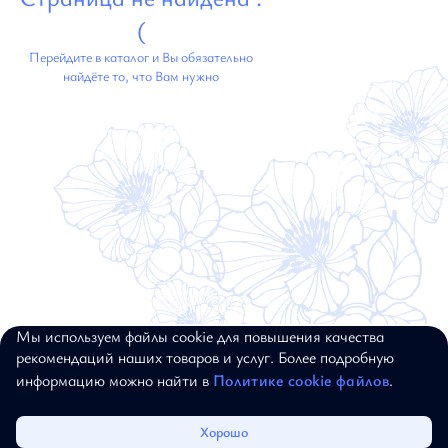
(
Перейдите в каталог и Вы обязательно
найдёте то, что Вам нужно
Мы используем файлы cookie для повышения качества
© 2017–2026, ALEXANDER BOGDANOV.
рекомендаций наших товаров и услуг. Более подробную
ВСЕ ПРАВА ЗАЩИЩЕНЫ
информацию можно найти в
Политике cookie файлов
.
Каталог
Избранное
Корзина
Войти
Хорошо