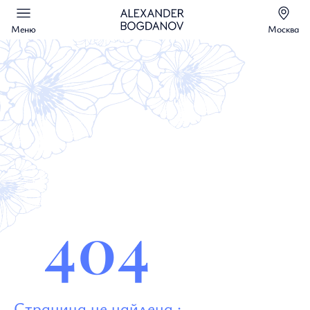
Меню
Москва
404
Страница не найдена :