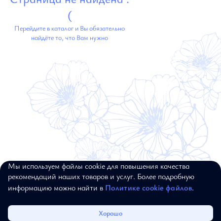
(
Перейдите в каталог и Вы обязательно
найдёте то, что Вам нужно
Мы используем файлы cookie для повышения качества
© 2017–2026, ALEXANDER BOGDANOV.
рекомендаций наших товаров и услуг. Более подробную
ВСЕ ПРАВА ЗАЩИЩЕНЫ
информацию можно найти в
Политике cookie файлов
.
Каталог
Избранное
Корзина
Войти
Хорошо