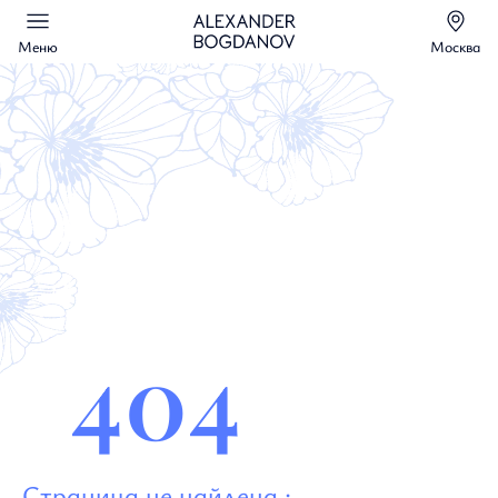
Меню
Москва
404
Страница не найдена :