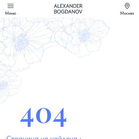
Меню
Москва
404
Страница не найдена :