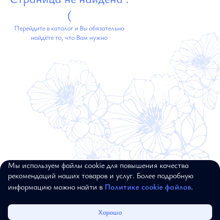
(
Перейдите в каталог и Вы обязательно
найдёте то, что Вам нужно
Мы используем файлы cookie для повышения качества
© 2017–2026, ALEXANDER BOGDANOV.
рекомендаций наших товаров и услуг. Более подробную
ВСЕ ПРАВА ЗАЩИЩЕНЫ
информацию можно найти в
Политике cookie файлов
.
Каталог
Избранное
Корзина
Войти
Хорошо