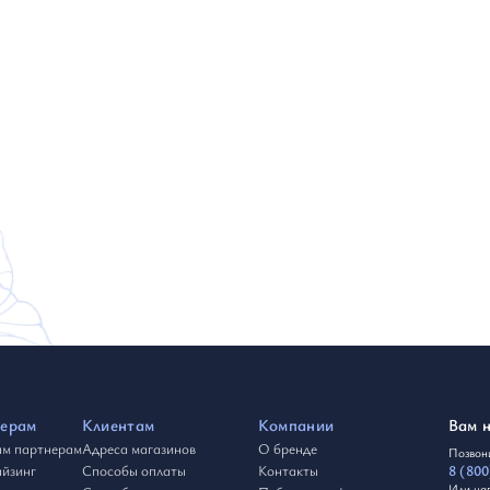
ерам
Клиентам
Компании
Вам 
м партнерам
Адреса магазинов
О бренде
Позвони
йзинг
Способы оплаты
Контакты
8 (800
Или на