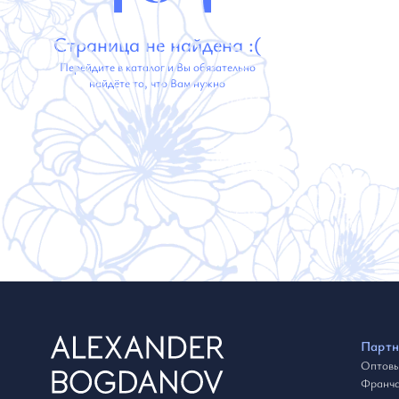
Страница не найдена :(
Перейдите в каталог и Вы обязательно
найдёте то, что Вам нужно
Партн
Оптовы
Франча