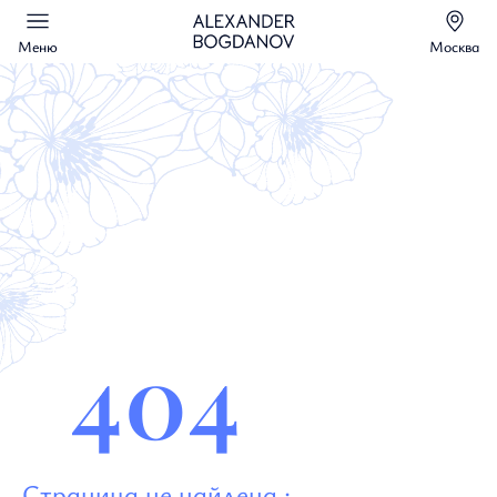
Меню
Москва
404
Страница не найдена :