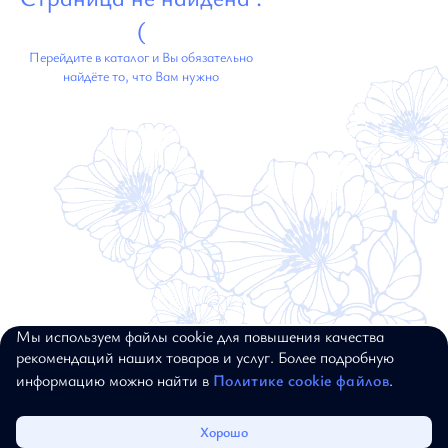
(
Перейдите в каталог и Вы обязательно
найдёте то, что Вам нужно
Мы используем файлы cookie для повышения качества
© 2017–2026, ALEXANDER BOGDANOV.
рекомендаций наших товаров и услуг. Более подробную
ВСЕ ПРАВА ЗАЩИЩЕНЫ
информацию можно найти в
Политике cookie файлов
.
Каталог
Избранное
Корзина
Войти
Хорошо