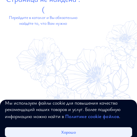
(
Перейдите в каталог и Вы обязательно
найдёте то, что Вам нужно
Мы используем файлы cookie для повышения качества
© 2017–2026, ALEXANDER BOGDANOV.
рекомендаций наших товаров и услуг. Более подробную
ВСЕ ПРАВА ЗАЩИЩЕНЫ
информацию можно найти в
Политике cookie файлов
.
Каталог
Избранное
Корзина
Войти
Хорошо