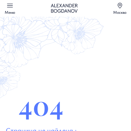
Меню
Москва
404
Страница не найдена :